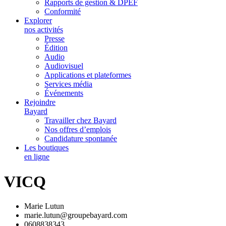
Rapports de gestion & DPEF
Conformité
Explorer
nos activités
Presse
Édition
Audio
Audiovisuel
Applications et plateformes
Services média
Événements
Rejoindre
Bayard
Travailler chez Bayard
Nos offres d’emplois
Candidature spontanée
Les boutiques
en ligne
VICQ
Marie Lutun
marie.lutun@groupebayard.com
0608838343