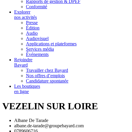
Rapports de gestion & DPEF
Conformité
Explorer
nos activités
Presse
Édition
Audio
Audiovisuel
Applications et plateformes
Services média
Événements
Rejoindre
Bayard
Travailler chez Bayard
Nos offres d’emplois
Candidature spontanée
Les boutiques
en ligne
VEZELIN SUR LOIRE
Albane De Tarade
albane.de-tarade@groupebayard.com
0789606716