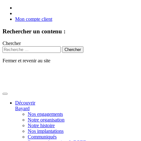
Mon compte client
Rechercher un contenu :
Chercher
Fermer et revenir au site
Aller
au
contenu
Découvrir
Bayard
Nos engagements
Notre organisation
Notre histoire
Nos implantations
Communiqués