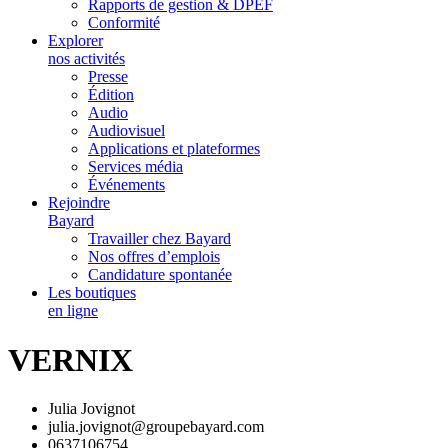
Rapports de gestion & DPEF
Conformité
Explorer
nos activités
Presse
Édition
Audio
Audiovisuel
Applications et plateformes
Services média
Événements
Rejoindre
Bayard
Travailler chez Bayard
Nos offres d’emplois
Candidature spontanée
Les boutiques
en ligne
VERNIX
Julia Jovignot
julia.jovignot@groupebayard.com
0637106754