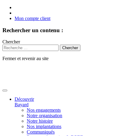
Mon compte client
Rechercher un contenu :
Chercher
Fermer et revenir au site
Aller
au
contenu
Découvrir
Bayard
Nos engagements
Notre organisation
Notre histoire
Nos implantations
Communiqués