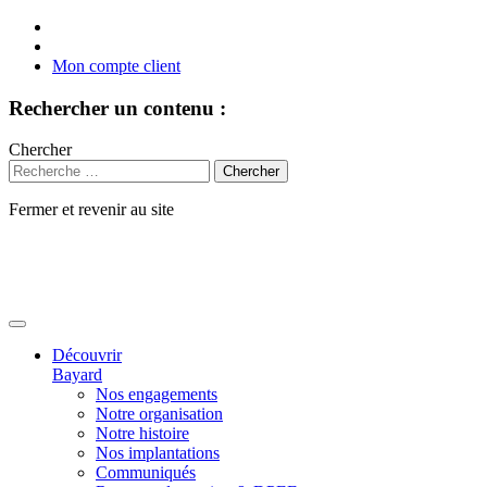
Mon compte client
Rechercher un contenu :
Chercher
Fermer et revenir au site
Aller
au
contenu
Découvrir
Bayard
Nos engagements
Notre organisation
Notre histoire
Nos implantations
Communiqués