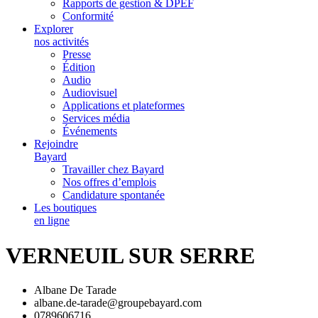
Rapports de gestion & DPEF
Conformité
Explorer
nos activités
Presse
Édition
Audio
Audiovisuel
Applications et plateformes
Services média
Événements
Rejoindre
Bayard
Travailler chez Bayard
Nos offres d’emplois
Candidature spontanée
Les boutiques
en ligne
VERNEUIL SUR SERRE
Albane De Tarade
albane.de-tarade@groupebayard.com
0789606716