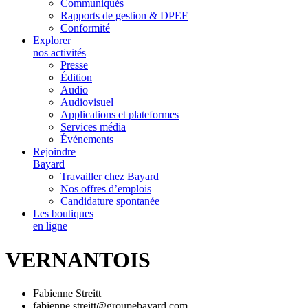
Communiqués
Rapports de gestion & DPEF
Conformité
Explorer
nos activités
Presse
Édition
Audio
Audiovisuel
Applications et plateformes
Services média
Événements
Rejoindre
Bayard
Travailler chez Bayard
Nos offres d’emplois
Candidature spontanée
Les boutiques
en ligne
VERNANTOIS
Fabienne Streitt
fabienne.streitt@groupebayard.com