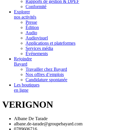
Rapports de gestion & DPEF
Conformité
Explorer
nos activités
Presse
Édition
Audio
Audiovisuel
Applications et plateformes
Services média
Événements
Rejoindre
Bayard
Travailler chez Bayard
Nos offres d’emplois
Candidature spontanée
Les boutiques
en ligne
VERIGNON
Albane De Tarade
albane.de-tarade@groupebayard.com
0789606716