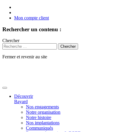
Mon compte client
Rechercher un contenu :
Chercher
Fermer et revenir au site
Aller
au
contenu
Découvrir
Bayard
Nos engagements
Notre organisation
Notre histoire
Nos implantations
Communiqués