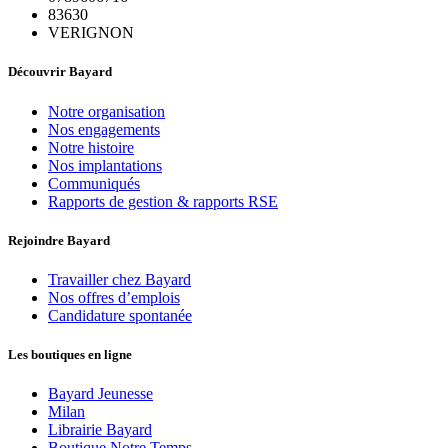
83630
VERIGNON
Découvrir Bayard
Notre organisation
Nos engagements
Notre histoire
Nos implantations
Communiqués
Rapports de gestion & rapports RSE
Rejoindre Bayard
Travailler chez Bayard
Nos offres d’emplois
Candidature spontanée
Les boutiques en ligne
Bayard Jeunesse
Milan
Librairie Bayard
Boutique Notre Temps