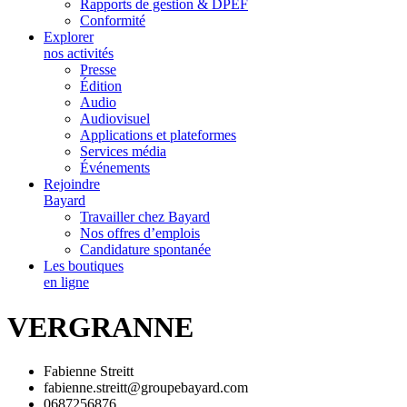
Rapports de gestion & DPEF
Conformité
Explorer
nos activités
Presse
Édition
Audio
Audiovisuel
Applications et plateformes
Services média
Événements
Rejoindre
Bayard
Travailler chez Bayard
Nos offres d’emplois
Candidature spontanée
Les boutiques
en ligne
VERGRANNE
Fabienne Streitt
fabienne.streitt@groupebayard.com
0687256876