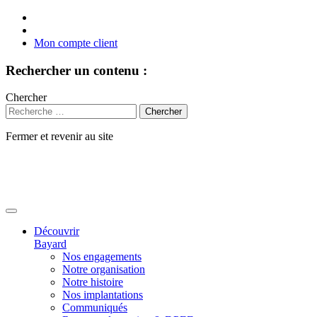
Mon compte client
Rechercher un contenu :
Chercher
Fermer et revenir au site
Aller
au
contenu
Découvrir
Bayard
Nos engagements
Notre organisation
Notre histoire
Nos implantations
Communiqués