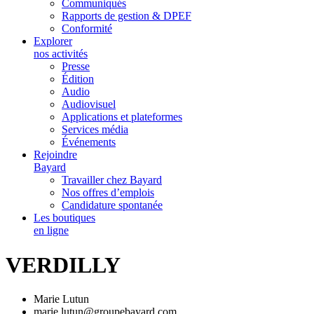
Communiqués
Rapports de gestion & DPEF
Conformité
Explorer
nos activités
Presse
Édition
Audio
Audiovisuel
Applications et plateformes
Services média
Événements
Rejoindre
Bayard
Travailler chez Bayard
Nos offres d’emplois
Candidature spontanée
Les boutiques
en ligne
VERDILLY
Marie Lutun
marie.lutun@groupebayard.com