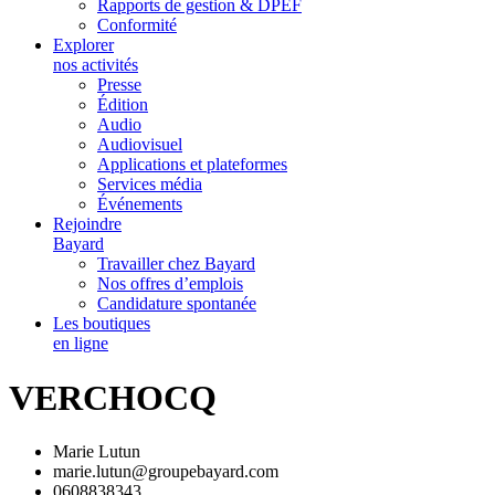
Rapports de gestion & DPEF
Conformité
Explorer
nos activités
Presse
Édition
Audio
Audiovisuel
Applications et plateformes
Services média
Événements
Rejoindre
Bayard
Travailler chez Bayard
Nos offres d’emplois
Candidature spontanée
Les boutiques
en ligne
VERCHOCQ
Marie Lutun
marie.lutun@groupebayard.com
0608838343