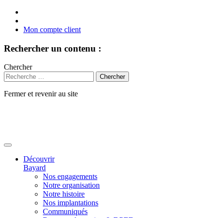
Mon compte client
Rechercher un contenu :
Chercher
Fermer et revenir au site
Aller
au
contenu
Découvrir
Bayard
Nos engagements
Notre organisation
Notre histoire
Nos implantations
Communiqués