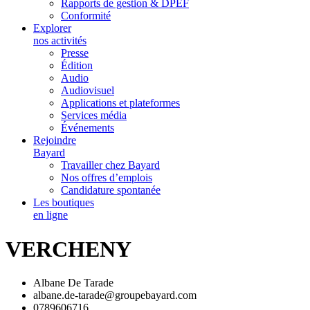
Rapports de gestion & DPEF
Conformité
Explorer
nos activités
Presse
Édition
Audio
Audiovisuel
Applications et plateformes
Services média
Événements
Rejoindre
Bayard
Travailler chez Bayard
Nos offres d’emplois
Candidature spontanée
Les boutiques
en ligne
VERCHENY
Albane De Tarade
albane.de-tarade@groupebayard.com
0789606716