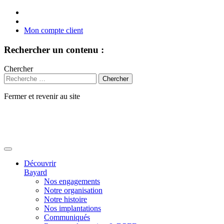
Mon compte client
Rechercher un contenu :
Chercher
Fermer et revenir au site
Aller
au
contenu
Découvrir
Bayard
Nos engagements
Notre organisation
Notre histoire
Nos implantations
Communiqués