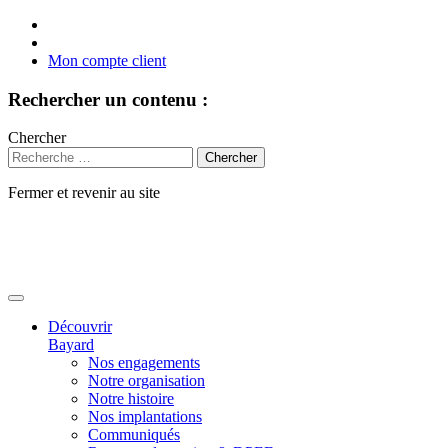
Mon compte client
Rechercher un contenu :
Chercher
Fermer et revenir au site
Aller
au
contenu
Découvrir
Bayard
Nos engagements
Notre organisation
Notre histoire
Nos implantations
Communiqués