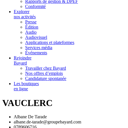
Rapports de gestion & DPEF
Conformité
Explorer
nos activités
Presse
Édition
Audio
Audiovisuel
Applications et plateformes
Services média
Événements
Rejoindre
Bayard
Travailler chez Bayard
Nos offres d’emplois
Candidature spontanée
Les boutiques
en ligne
VAUCLERC
Albane De Tarade
albane.de-tarade@groupebayard.com
0789606716