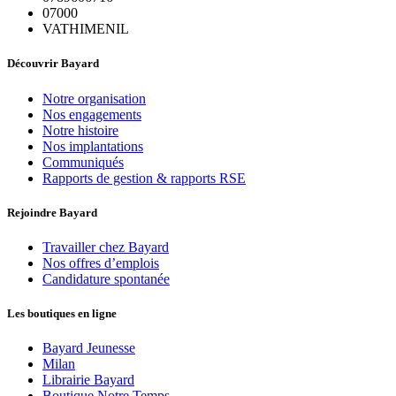
07000
VATHIMENIL
Découvrir Bayard
Notre organisation
Nos engagements
Notre histoire
Nos implantations
Communiqués
Rapports de gestion & rapports RSE
Rejoindre Bayard
Travailler chez Bayard
Nos offres d’emplois
Candidature spontanée
Les boutiques en ligne
Bayard Jeunesse
Milan
Librairie Bayard
Boutique Notre Temps