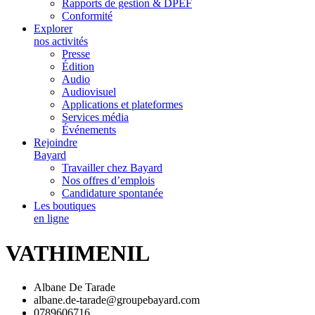
Rapports de gestion & DPEF
Conformité
Explorer
nos activités
Presse
Édition
Audio
Audiovisuel
Applications et plateformes
Services média
Événements
Rejoindre
Bayard
Travailler chez Bayard
Nos offres d’emplois
Candidature spontanée
Les boutiques
en ligne
VATHIMENIL
Albane De Tarade
albane.de-tarade@groupebayard.com
0789606716