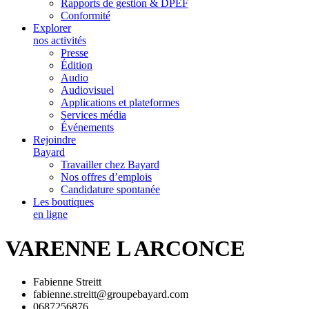
Rapports de gestion & DPEF
Conformité
Explorer
nos activités
Presse
Édition
Audio
Audiovisuel
Applications et plateformes
Services média
Événements
Rejoindre
Bayard
Travailler chez Bayard
Nos offres d’emplois
Candidature spontanée
Les boutiques
en ligne
VARENNE L ARCONCE
Fabienne Streitt
fabienne.streitt@groupebayard.com
0687256876