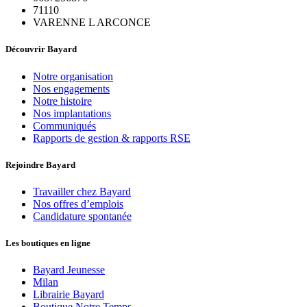
71110
VARENNE L ARCONCE
Découvrir Bayard
Notre organisation
Nos engagements
Notre histoire
Nos implantations
Communiqués
Rapports de gestion & rapports RSE
Rejoindre Bayard
Travailler chez Bayard
Nos offres d’emplois
Candidature spontanée
Les boutiques en ligne
Bayard Jeunesse
Milan
Librairie Bayard
Boutique Notre Temps