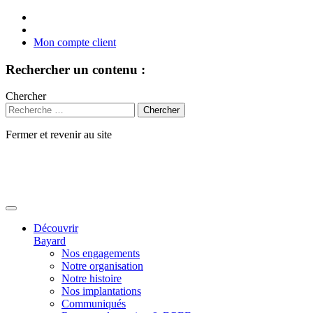
Mon compte client
Rechercher un contenu :
Chercher
Fermer et revenir au site
Aller
au
contenu
Découvrir
Bayard
Nos engagements
Notre organisation
Notre histoire
Nos implantations
Communiqués