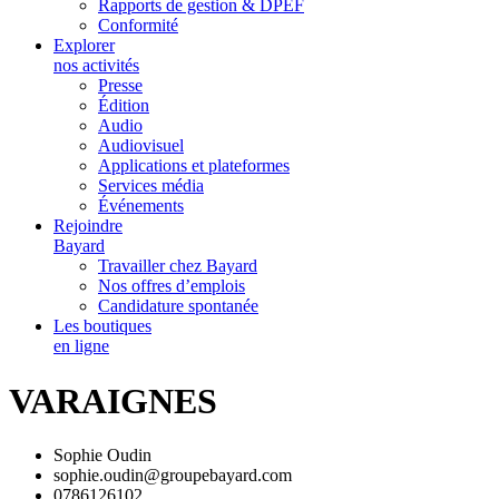
Rapports de gestion & DPEF
Conformité
Explorer
nos activités
Presse
Édition
Audio
Audiovisuel
Applications et plateformes
Services média
Événements
Rejoindre
Bayard
Travailler chez Bayard
Nos offres d’emplois
Candidature spontanée
Les boutiques
en ligne
VARAIGNES
Sophie Oudin
sophie.oudin@groupebayard.com
0786126102