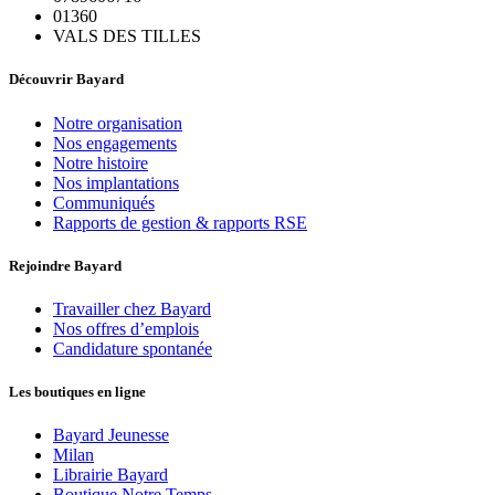
01360
VALS DES TILLES
Découvrir Bayard
Notre organisation
Nos engagements
Notre histoire
Nos implantations
Communiqués
Rapports de gestion & rapports RSE
Rejoindre Bayard
Travailler chez Bayard
Nos offres d’emplois
Candidature spontanée
Les boutiques en ligne
Bayard Jeunesse
Milan
Librairie Bayard
Boutique Notre Temps