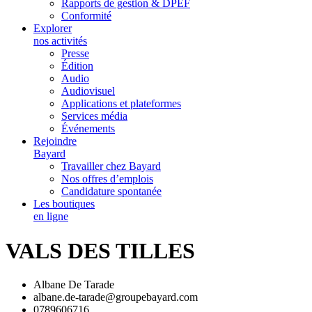
Rapports de gestion & DPEF
Conformité
Explorer
nos activités
Presse
Édition
Audio
Audiovisuel
Applications et plateformes
Services média
Événements
Rejoindre
Bayard
Travailler chez Bayard
Nos offres d’emplois
Candidature spontanée
Les boutiques
en ligne
VALS DES TILLES
Albane De Tarade
albane.de-tarade@groupebayard.com
0789606716