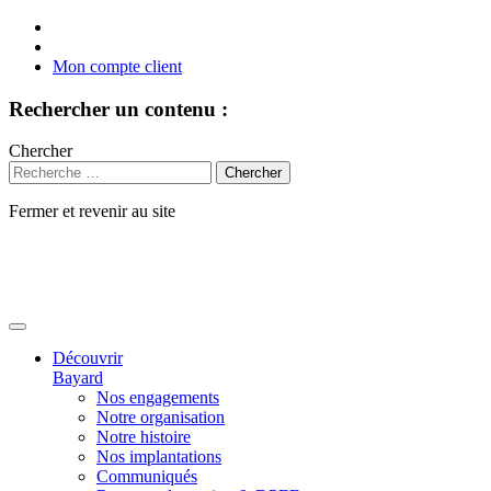
Mon compte client
Rechercher un contenu :
Chercher
Fermer et revenir au site
Aller
au
contenu
Découvrir
Bayard
Nos engagements
Notre organisation
Notre histoire
Nos implantations
Communiqués