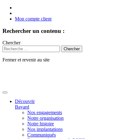
Mon compte client
Rechercher un contenu :
Chercher
Fermer et revenir au site
Aller
au
contenu
Découvrir
Bayard
Nos engagements
Notre organisation
Notre histoire
Nos implantations
Communiqués