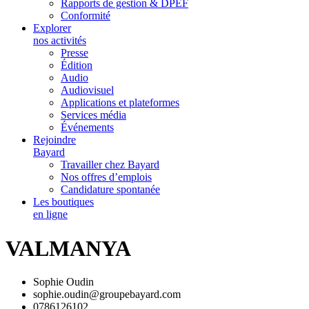
Rapports de gestion & DPEF
Conformité
Explorer
nos activités
Presse
Édition
Audio
Audiovisuel
Applications et plateformes
Services média
Événements
Rejoindre
Bayard
Travailler chez Bayard
Nos offres d’emplois
Candidature spontanée
Les boutiques
en ligne
VALMANYA
Sophie Oudin
sophie.oudin@groupebayard.com
0786126102