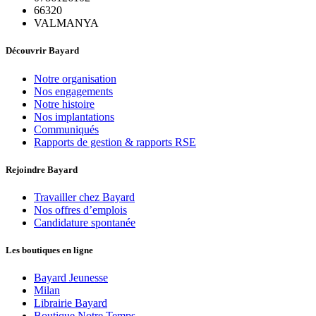
66320
VALMANYA
Découvrir Bayard
Notre organisation
Nos engagements
Notre histoire
Nos implantations
Communiqués
Rapports de gestion & rapports RSE
Rejoindre Bayard
Travailler chez Bayard
Nos offres d’emplois
Candidature spontanée
Les boutiques en ligne
Bayard Jeunesse
Milan
Librairie Bayard
Boutique Notre Temps