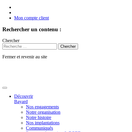
Mon compte client
Rechercher un contenu :
Chercher
Fermer et revenir au site
Aller
au
contenu
Découvrir
Bayard
Nos engagements
Notre organisation
Notre histoire
Nos implantations
Communiqués