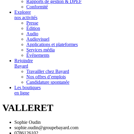
Rapports de gestion & DPEF
Conformité
Explorer
nos activités
Presse
Édition
Audio
Audiovisuel
Applications et plateformes
Services média
Événements
Rejoindre
Bayard
Travailler chez Bayard
Nos offres d’emplois
Candidature spontanée
Les boutiques
en ligne
VALLERET
Sophie Oudin
sophie.oudin@groupebayard.com
0786126102