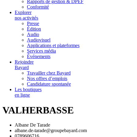
Rapports de gestion & DPEF
Conformité
Explorer
nos activités
Presse
Édition
Audio
Audiovisuel
Applications et plateformes
Services média
Événements
Rejoindre
Bayard
Travailler chez Bayard
Nos offres d’emplois
Candidature spontanée
Les boutiques
en ligne
VALHERBASSE
Albane De Tarade
albane.de-tarade@groupebayard.com
0789606716