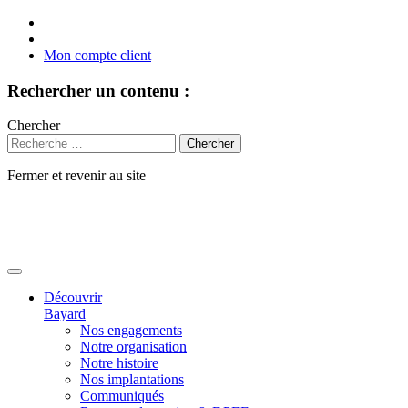
Mon compte client
Rechercher un contenu :
Chercher
Fermer et revenir au site
Aller
au
contenu
Découvrir
Bayard
Nos engagements
Notre organisation
Notre histoire
Nos implantations
Communiqués