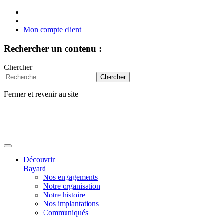
Mon compte client
Rechercher un contenu :
Chercher
Fermer et revenir au site
Aller
au
contenu
Découvrir
Bayard
Nos engagements
Notre organisation
Notre histoire
Nos implantations
Communiqués