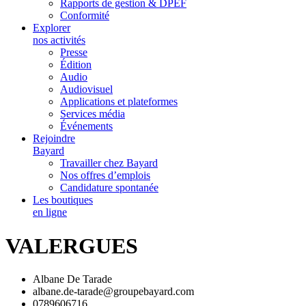
Rapports de gestion & DPEF
Conformité
Explorer
nos activités
Presse
Édition
Audio
Audiovisuel
Applications et plateformes
Services média
Événements
Rejoindre
Bayard
Travailler chez Bayard
Nos offres d’emplois
Candidature spontanée
Les boutiques
en ligne
VALERGUES
Albane De Tarade
albane.de-tarade@groupebayard.com
0789606716