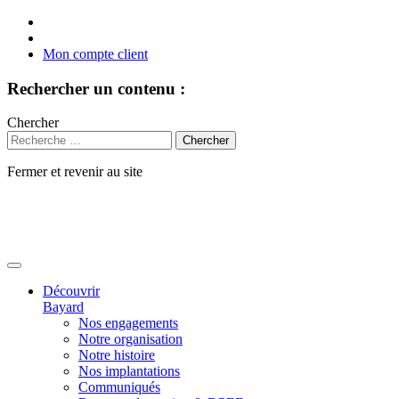
Mon compte client
Rechercher un contenu :
Chercher
Fermer et revenir au site
Aller
au
contenu
Découvrir
Bayard
Nos engagements
Notre organisation
Notre histoire
Nos implantations
Communiqués