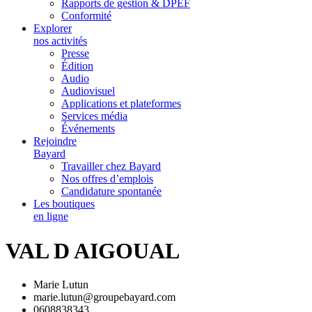
Rapports de gestion & DPEF
Conformité
Explorer
nos activités
Presse
Édition
Audio
Audiovisuel
Applications et plateformes
Services média
Événements
Rejoindre
Bayard
Travailler chez Bayard
Nos offres d’emplois
Candidature spontanée
Les boutiques
en ligne
VAL D AIGOUAL
Marie Lutun
marie.lutun@groupebayard.com
0608838343