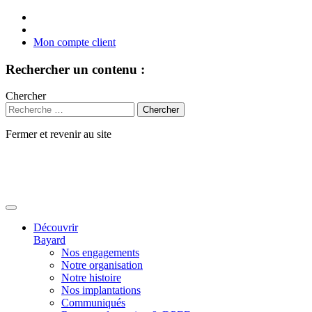
Mon compte client
Rechercher un contenu :
Chercher
Fermer et revenir au site
Aller
au
contenu
Découvrir
Bayard
Nos engagements
Notre organisation
Notre histoire
Nos implantations
Communiqués