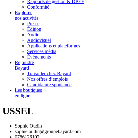
Rapports de gestion & DPEF
Conformité
Explorer
nos activités
Presse
Édition
Audio
Audiovisuel
Applications et plateformes
Services média
Événements
Rejoindre
Bayard
Travailler chez Bayard
Nos offres d’emplois
Candidature spontanée
Les boutiques
en ligne
USSEL
Sophie Oudin
sophie.oudin@groupebayard.com
0786126102