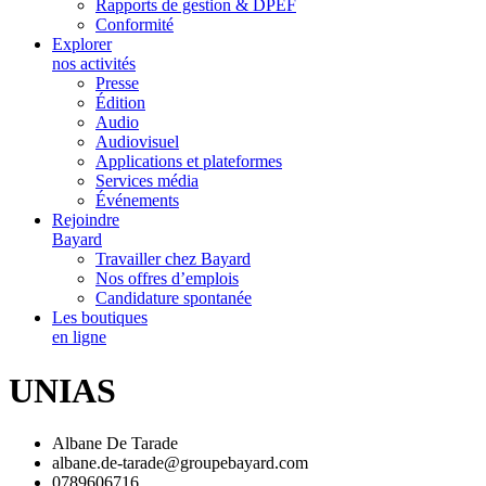
Rapports de gestion & DPEF
Conformité
Explorer
nos activités
Presse
Édition
Audio
Audiovisuel
Applications et plateformes
Services média
Événements
Rejoindre
Bayard
Travailler chez Bayard
Nos offres d’emplois
Candidature spontanée
Les boutiques
en ligne
UNIAS
Albane De Tarade
albane.de-tarade@groupebayard.com
0789606716