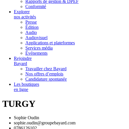
Rapports de gestion & DPEF
Conformité
Explorer
nos activités
Presse
Édition
Audio
Audiovisuel
Applications et plateformes
Services média
Événements
Rejoindre
Bayard
Travailler chez Bayard
Nos offres d’emplois
Candidature spontanée
Les boutiques
en ligne
TURGY
Sophie Oudin
sophie.oudin@groupebayard.com
0786126102