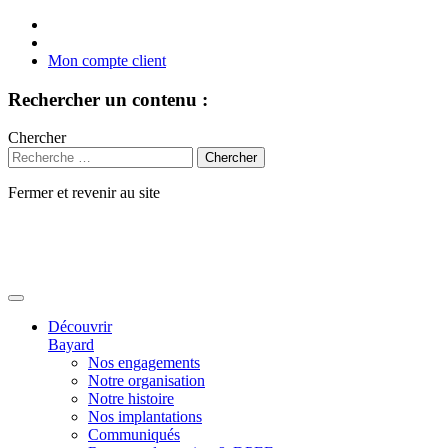
Mon compte client
Rechercher un contenu :
Chercher
Fermer et revenir au site
Aller
au
contenu
Découvrir
Bayard
Nos engagements
Notre organisation
Notre histoire
Nos implantations
Communiqués