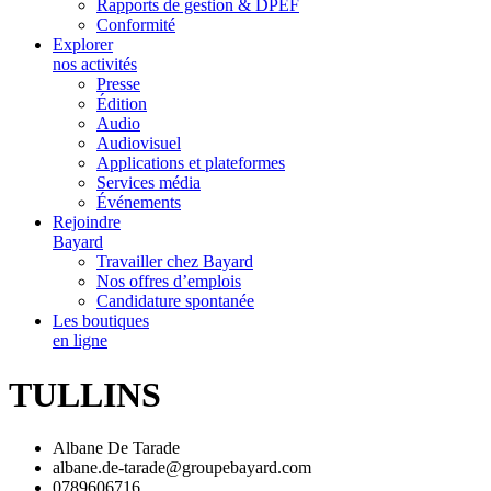
Rapports de gestion & DPEF
Conformité
Explorer
nos activités
Presse
Édition
Audio
Audiovisuel
Applications et plateformes
Services média
Événements
Rejoindre
Bayard
Travailler chez Bayard
Nos offres d’emplois
Candidature spontanée
Les boutiques
en ligne
TULLINS
Albane De Tarade
albane.de-tarade@groupebayard.com
0789606716