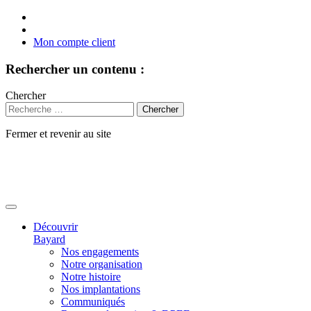
Mon compte client
Rechercher un contenu :
Chercher
Fermer et revenir au site
Aller
au
contenu
Découvrir
Bayard
Nos engagements
Notre organisation
Notre histoire
Nos implantations
Communiqués