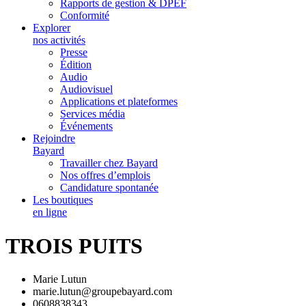
Rapports de gestion & DPEF
Conformité
Explorer
nos activités
Presse
Édition
Audio
Audiovisuel
Applications et plateformes
Services média
Événements
Rejoindre
Bayard
Travailler chez Bayard
Nos offres d’emplois
Candidature spontanée
Les boutiques
en ligne
TROIS PUITS
Marie Lutun
marie.lutun@groupebayard.com
0608838343