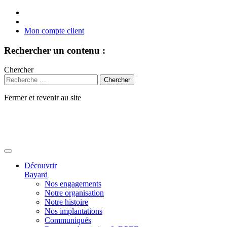
Mon compte client
Rechercher un contenu :
Chercher
Fermer et revenir au site
Aller
au
contenu
Découvrir
Bayard
Nos engagements
Notre organisation
Notre histoire
Nos implantations
Communiqués