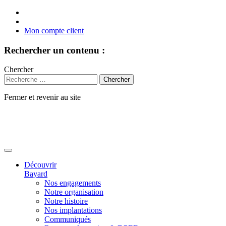
Mon compte client
Rechercher un contenu :
Chercher
Fermer et revenir au site
Aller
au
contenu
Découvrir
Bayard
Nos engagements
Notre organisation
Notre histoire
Nos implantations
Communiqués