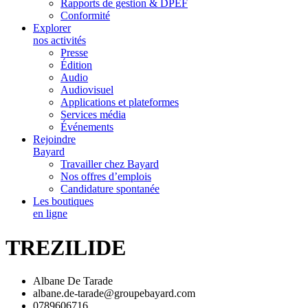
Rapports de gestion & DPEF
Conformité
Explorer
nos activités
Presse
Édition
Audio
Audiovisuel
Applications et plateformes
Services média
Événements
Rejoindre
Bayard
Travailler chez Bayard
Nos offres d’emplois
Candidature spontanée
Les boutiques
en ligne
TREZILIDE
Albane De Tarade
albane.de-tarade@groupebayard.com
0789606716