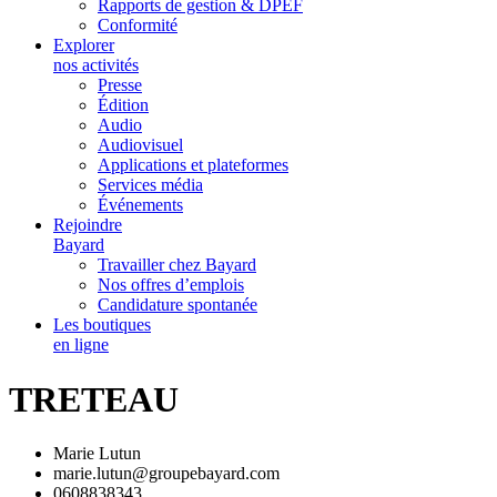
Rapports de gestion & DPEF
Conformité
Explorer
nos activités
Presse
Édition
Audio
Audiovisuel
Applications et plateformes
Services média
Événements
Rejoindre
Bayard
Travailler chez Bayard
Nos offres d’emplois
Candidature spontanée
Les boutiques
en ligne
TRETEAU
Marie Lutun
marie.lutun@groupebayard.com
0608838343