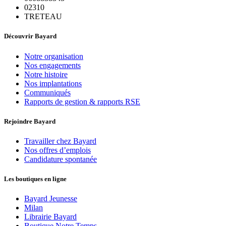
02310
TRETEAU
Découvrir Bayard
Notre organisation
Nos engagements
Notre histoire
Nos implantations
Communiqués
Rapports de gestion & rapports RSE
Rejoindre Bayard
Travailler chez Bayard
Nos offres d’emplois
Candidature spontanée
Les boutiques en ligne
Bayard Jeunesse
Milan
Librairie Bayard
Boutique Notre Temps