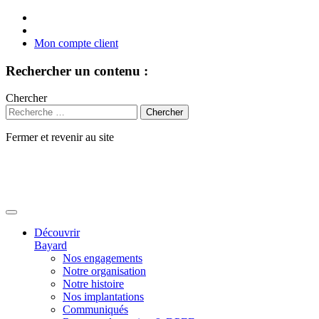
Mon compte client
Rechercher un contenu :
Chercher
Fermer et revenir au site
Aller
au
contenu
Découvrir
Bayard
Nos engagements
Notre organisation
Notre histoire
Nos implantations
Communiqués