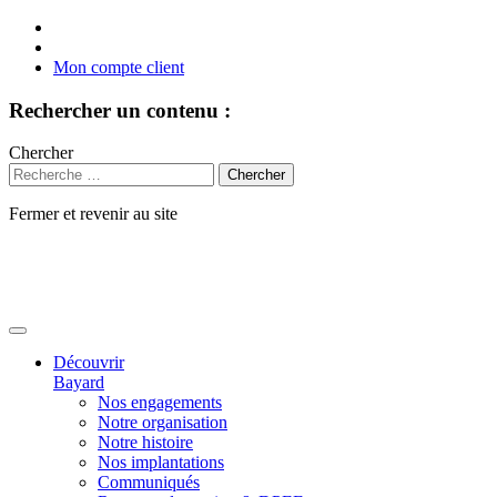
Mon compte client
Rechercher un contenu :
Chercher
Fermer et revenir au site
Aller
au
contenu
Découvrir
Bayard
Nos engagements
Notre organisation
Notre histoire
Nos implantations
Communiqués