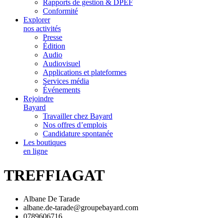
Rapports de gestion & DPEF
Conformité
Explorer
nos activités
Presse
Édition
Audio
Audiovisuel
Applications et plateformes
Services média
Événements
Rejoindre
Bayard
Travailler chez Bayard
Nos offres d’emplois
Candidature spontanée
Les boutiques
en ligne
TREFFIAGAT
Albane De Tarade
albane.de-tarade@groupebayard.com
0789606716