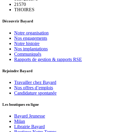
21570
THOIRES
Découvrir Bayard
Notre organisation
Nos engagements
Notre histoire
Nos implantations
Communiqués
Rapports de gestion & rapports RSE
Rejoindre Bayard
Travailler chez Bayard
Nos offres d’emplois
Candidature spontanée
Les boutiques en ligne
Bayard Jeunesse
Milan
Librairie Bayard
Boutique Notre Temps