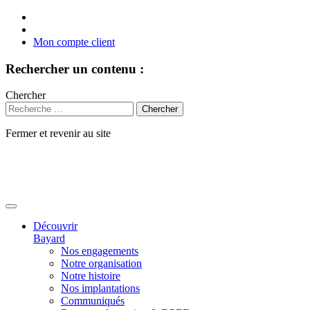
Mon compte client
Rechercher un contenu :
Chercher
Fermer et revenir au site
Aller
au
contenu
Découvrir
Bayard
Nos engagements
Notre organisation
Notre histoire
Nos implantations
Communiqués