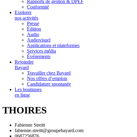
Rapports de gestion & DPEF
Conformité
Explorer
nos activités
Presse
Édition
Audio
Audiovisuel
Applications et plateformes
Services média
Événements
Rejoindre
Bayard
Travailler chez Bayard
Nos offres d’emplois
Candidature spontanée
Les boutiques
en ligne
THOIRES
Fabienne Streitt
fabienne.streitt@groupebayard.com
0687256876