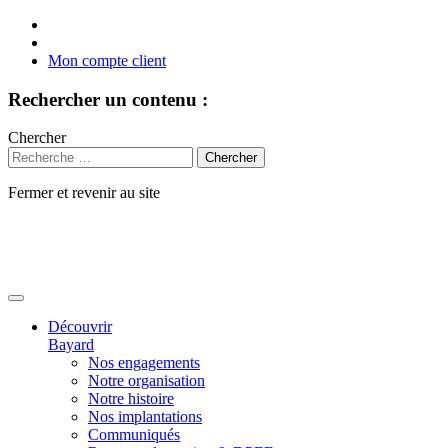
Mon compte client
Rechercher un contenu :
Chercher
Fermer et revenir au site
Aller
au
contenu
Découvrir
Bayard
Nos engagements
Notre organisation
Notre histoire
Nos implantations
Communiqués