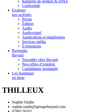
Rapports de gestion & DPEF
Conformité
Explorer
nos activités
Presse
Édition
Audio
Audiovisuel
Applications et plateformes
Services média
Événements
Rejoindre
Bayard
Travailler chez Bayard
Nos offres d’emplois
Candidature spontanée
Les boutiques
en ligne
THILLEUX
Sophie Oudin
sophie.oudin@groupebayard.com
0786126102