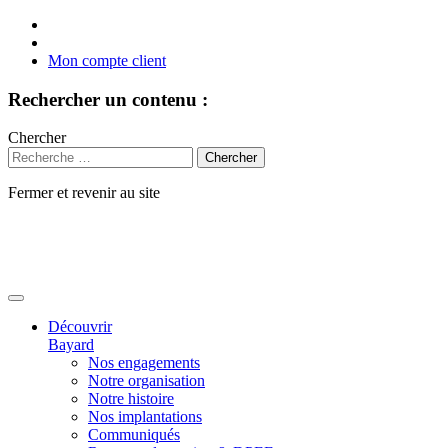
Mon compte client
Rechercher un contenu :
Chercher
Fermer et revenir au site
Aller
au
contenu
Découvrir
Bayard
Nos engagements
Notre organisation
Notre histoire
Nos implantations
Communiqués