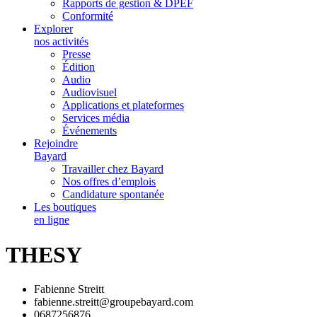
Rapports de gestion & DPEF
Conformité
Explorer
nos activités
Presse
Édition
Audio
Audiovisuel
Applications et plateformes
Services média
Événements
Rejoindre
Bayard
Travailler chez Bayard
Nos offres d’emplois
Candidature spontanée
Les boutiques
en ligne
THESY
Fabienne Streitt
fabienne.streitt@groupebayard.com
0687256876