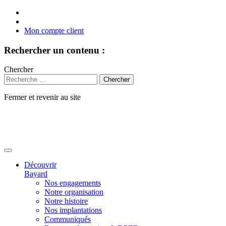
Mon compte client
Rechercher un contenu :
Chercher
Fermer et revenir au site
Aller
au
contenu
Découvrir
Bayard
Nos engagements
Notre organisation
Notre histoire
Nos implantations
Communiqués