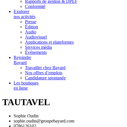
Rapports de gestion & DPEF
Conformité
Explorer
nos activités
Presse
Édition
Audio
Audiovisuel
Applications et plateformes
Services média
Événements
Rejoindre
Bayard
Travailler chez Bayard
Nos offres d’emplois
Candidature spontanée
Les boutiques
en ligne
TAUTAVEL
Sophie Oudin
sophie.oudin@groupebayard.com
0786126102