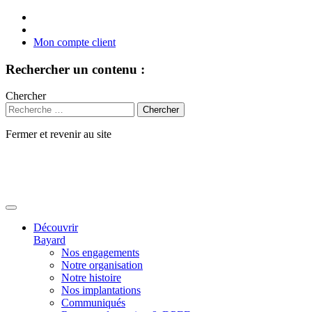
Mon compte client
Rechercher un contenu :
Chercher
Fermer et revenir au site
Aller
au
contenu
Découvrir
Bayard
Nos engagements
Notre organisation
Notre histoire
Nos implantations
Communiqués