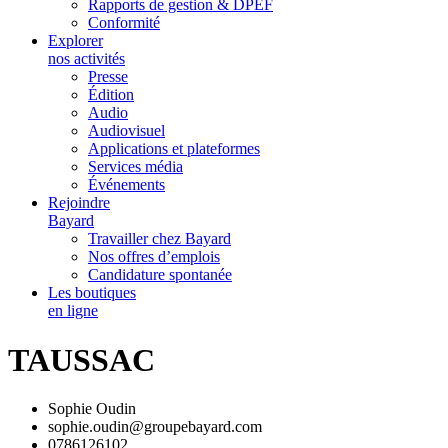
Rapports de gestion & DPEF
Conformité
Explorer
nos activités
Presse
Édition
Audio
Audiovisuel
Applications et plateformes
Services média
Événements
Rejoindre
Bayard
Travailler chez Bayard
Nos offres d’emplois
Candidature spontanée
Les boutiques
en ligne
TAUSSAC
Sophie Oudin
sophie.oudin@groupebayard.com
0786126102