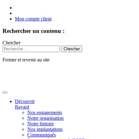
Mon compte client
Rechercher un contenu :
Chercher
Fermer et revenir au site
Aller
au
contenu
Découvrir
Bayard
Nos engagements
Notre organisation
Notre histoire
Nos implantations
Communiqués