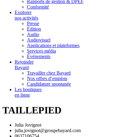
Rapports de gestion & DPEF
Conformité
Explorer
nos activités
Presse
Édition
Audio
Audiovisuel
Applications et plateformes
Services média
Événements
Rejoindre
Bayard
Travailler chez Bayard
Nos offres d’emplois
Candidature spontanée
Les boutiques
en ligne
TAILLEPIED
Julia Jovignot
julia.jovignot@groupebayard.com
0637106754