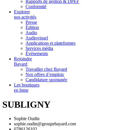
Rapports de gestion & DPEF
Conformité
Explorer
nos activités
Presse
Édition
Audio
Audiovisuel
Applications et plateformes
Services média
Événements
Rejoindre
Bayard
Travailler chez Bayard
Nos offres d’emplois
Candidature spontanée
Les boutiques
en ligne
SUBLIGNY
Sophie Oudin
sophie.oudin@groupebayard.com
0786126102