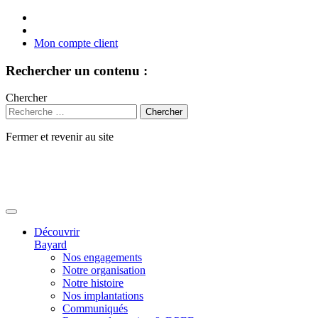
Mon compte client
Rechercher un contenu :
Chercher
Fermer et revenir au site
Aller
au
contenu
Découvrir
Bayard
Nos engagements
Notre organisation
Notre histoire
Nos implantations
Communiqués