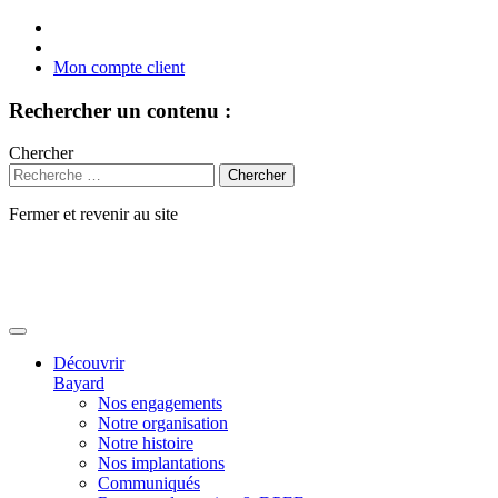
Mon compte client
Rechercher un contenu :
Chercher
Fermer et revenir au site
Aller
au
contenu
Découvrir
Bayard
Nos engagements
Notre organisation
Notre histoire
Nos implantations
Communiqués