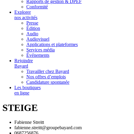
Rapports de gestion & DPEF
Conformité
Explorer
nos activités
Presse
Édition
Audio
Audiovisuel
Applications et plateformes
Services média
Événements
Rejoindre
Bayard
Travailler chez Bayard
Nos offres d’emplois
Candidature spontanée
Les boutiques
en ligne
STEIGE
Fabienne Streitt
fabienne.streitt@groupebayard.com
0687256876