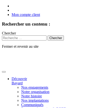
Mon compte client
Rechercher un contenu :
Chercher
Fermer et revenir au site
Aller
au
contenu
Découvrir
Bayard
Nos engagements
Notre organisation
Notre histoire
Nos implantations
Communiqués