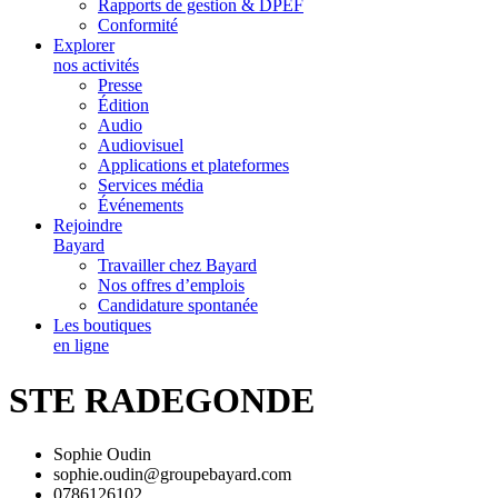
Rapports de gestion & DPEF
Conformité
Explorer
nos activités
Presse
Édition
Audio
Audiovisuel
Applications et plateformes
Services média
Événements
Rejoindre
Bayard
Travailler chez Bayard
Nos offres d’emplois
Candidature spontanée
Les boutiques
en ligne
STE RADEGONDE
Sophie Oudin
sophie.oudin@groupebayard.com
0786126102