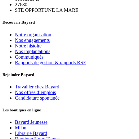
27680
STE OPPORTUNE LA MARE
Découvrir Bayard
Notre organisation
Nos engagements
Notre histoire
Nos implantations
Communiqués
Rapports de gestion & rapports RSE
Rejoindre Bayard
Travailler chez Bayard
Nos offres d’emplois
Candidature spontanée
Les boutiques en ligne
Bayard Jeunesse
Milan
Librairie Bayard
Boutique Notre Temps