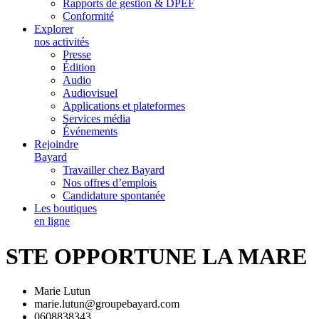
Rapports de gestion & DPEF
Conformité
Explorer
nos activités
Presse
Édition
Audio
Audiovisuel
Applications et plateformes
Services média
Événements
Rejoindre
Bayard
Travailler chez Bayard
Nos offres d’emplois
Candidature spontanée
Les boutiques
en ligne
STE OPPORTUNE LA MARE
Marie Lutun
marie.lutun@groupebayard.com
0608838343