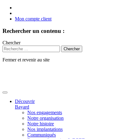
Mon compte client
Rechercher un contenu :
Chercher
Fermer et revenir au site
Aller
au
contenu
Découvrir
Bayard
Nos engagements
Notre organisation
Notre histoire
Nos implantations
Communiqués