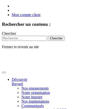
Mon compte client
Rechercher un contenu :
Chercher
Fermer et revenir au site
Aller
au
contenu
Découvrir
Bayard
Nos engagements
Notre organisation
Notre histoire
Nos implantations
Communiqués