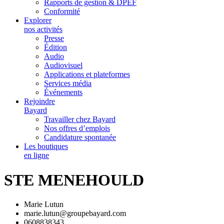
Rapports de gestion & DPEF
Conformité
Explorer
nos activités
Presse
Édition
Audio
Audiovisuel
Applications et plateformes
Services média
Événements
Rejoindre
Bayard
Travailler chez Bayard
Nos offres d’emplois
Candidature spontanée
Les boutiques
en ligne
STE MENEHOULD
Marie Lutun
marie.lutun@groupebayard.com
0608838343