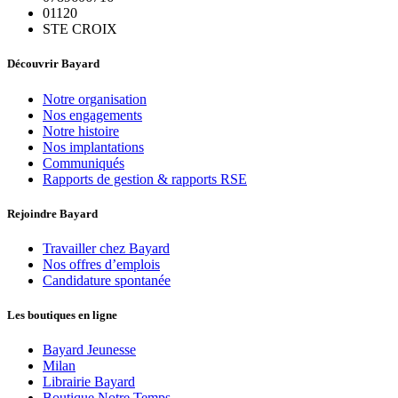
01120
STE CROIX
Découvrir Bayard
Notre organisation
Nos engagements
Notre histoire
Nos implantations
Communiqués
Rapports de gestion & rapports RSE
Rejoindre Bayard
Travailler chez Bayard
Nos offres d’emplois
Candidature spontanée
Les boutiques en ligne
Bayard Jeunesse
Milan
Librairie Bayard
Boutique Notre Temps