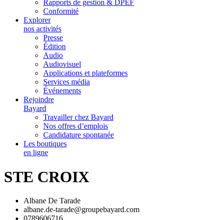
Rapports de gestion & DPEF
Conformité
Explorer
nos activités
Presse
Édition
Audio
Audiovisuel
Applications et plateformes
Services média
Événements
Rejoindre
Bayard
Travailler chez Bayard
Nos offres d’emplois
Candidature spontanée
Les boutiques
en ligne
STE CROIX
Albane De Tarade
albane.de-tarade@groupebayard.com
0789606716