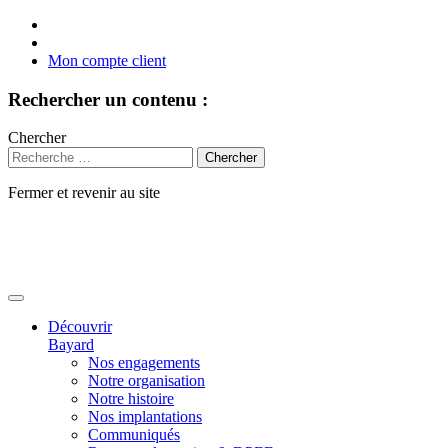
Mon compte client
Rechercher un contenu :
Chercher
Fermer et revenir au site
Aller
au
contenu
Découvrir
Bayard
Nos engagements
Notre organisation
Notre histoire
Nos implantations
Communiqués