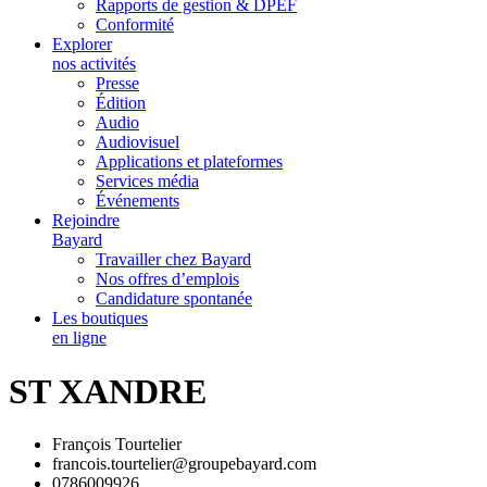
Rapports de gestion & DPEF
Conformité
Explorer
nos activités
Presse
Édition
Audio
Audiovisuel
Applications et plateformes
Services média
Événements
Rejoindre
Bayard
Travailler chez Bayard
Nos offres d’emplois
Candidature spontanée
Les boutiques
en ligne
ST XANDRE
François Tourtelier
francois.tourtelier@groupebayard.com
0786009926