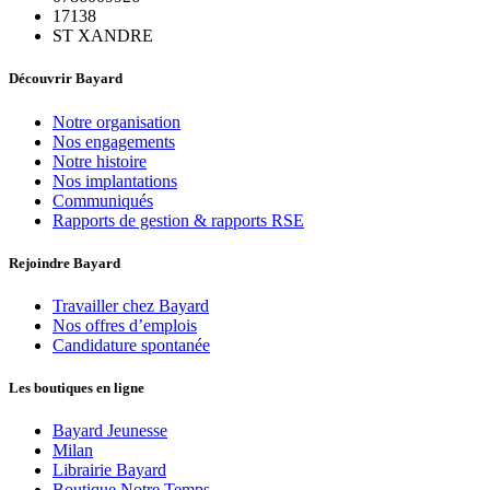
17138
ST XANDRE
Découvrir Bayard
Notre organisation
Nos engagements
Notre histoire
Nos implantations
Communiqués
Rapports de gestion & rapports RSE
Rejoindre Bayard
Travailler chez Bayard
Nos offres d’emplois
Candidature spontanée
Les boutiques en ligne
Bayard Jeunesse
Milan
Librairie Bayard
Boutique Notre Temps