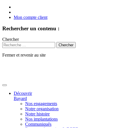
Mon compte client
Rechercher un contenu :
Chercher
Fermer et revenir au site
Aller
au
contenu
Découvrir
Bayard
Nos engagements
Notre organisation
Notre histoire
Nos implantations
Communiqués