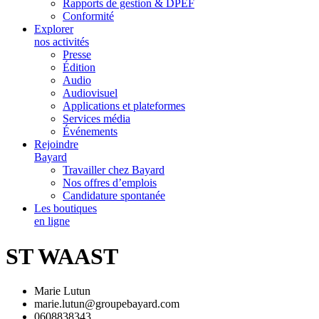
Rapports de gestion & DPEF
Conformité
Explorer
nos activités
Presse
Édition
Audio
Audiovisuel
Applications et plateformes
Services média
Événements
Rejoindre
Bayard
Travailler chez Bayard
Nos offres d’emplois
Candidature spontanée
Les boutiques
en ligne
ST WAAST
Marie Lutun
marie.lutun@groupebayard.com
0608838343