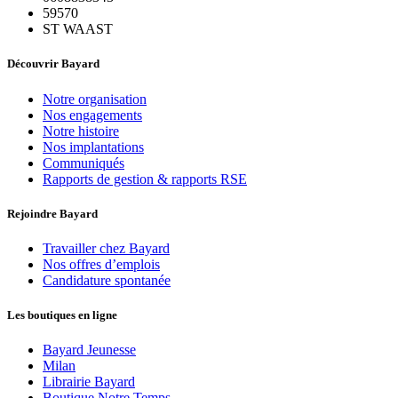
59570
ST WAAST
Découvrir Bayard
Notre organisation
Nos engagements
Notre histoire
Nos implantations
Communiqués
Rapports de gestion & rapports RSE
Rejoindre Bayard
Travailler chez Bayard
Nos offres d’emplois
Candidature spontanée
Les boutiques en ligne
Bayard Jeunesse
Milan
Librairie Bayard
Boutique Notre Temps