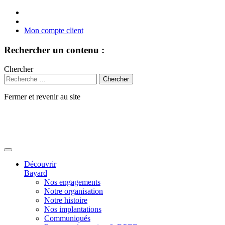
Mon compte client
Rechercher un contenu :
Chercher
Fermer et revenir au site
Aller
au
contenu
Découvrir
Bayard
Nos engagements
Notre organisation
Notre histoire
Nos implantations
Communiqués