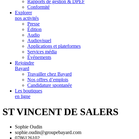
Rapports de gestion & DPEF
Conformité
Explorer
nos activités
Presse
Édition
Audio
Audiovisuel
Applications et plateformes
Services média
Événements
Rejoindre
Bayard
Travailler chez Bayard
Nos offres d’emplois
Candidature spontanée
Les boutiques
en ligne
ST VINCENT DE SALERS
Sophie Oudin
sophie.oudin@groupebayard.com
0786126102