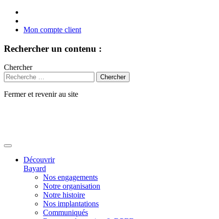
Mon compte client
Rechercher un contenu :
Chercher
Fermer et revenir au site
Aller
au
contenu
Découvrir
Bayard
Nos engagements
Notre organisation
Notre histoire
Nos implantations
Communiqués