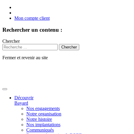
Mon compte client
Rechercher un contenu :
Chercher
Fermer et revenir au site
Aller
au
contenu
Découvrir
Bayard
Nos engagements
Notre organisation
Notre histoire
Nos implantations
Communiqués