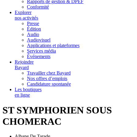
Rapports de gestion & DPEF
Conformité
Explorer
nos activités
Presse
Édition
Audio
Audiovisuel
Applications et plateformes
Services média
Événements
Rejoindre
Bayard
Travailler chez Bayard
Nos offres d’emplois
Candidature spontanée
Les boutiques
en ligne
ST SYMPHORIEN SOUS
CHOMERAC
Albane De Tarade