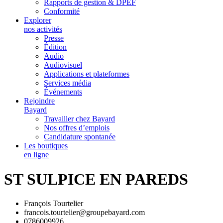
Rapports de gestion & DPEF
Conformité
Explorer
nos activités
Presse
Édition
Audio
Audiovisuel
Applications et plateformes
Services média
Événements
Rejoindre
Bayard
Travailler chez Bayard
Nos offres d’emplois
Candidature spontanée
Les boutiques
en ligne
ST SULPICE EN PAREDS
François Tourtelier
francois.tourtelier@groupebayard.com
0786009926