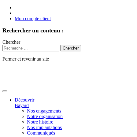
Mon compte client
Rechercher un contenu :
Chercher
Fermer et revenir au site
Aller
au
contenu
Découvrir
Bayard
Nos engagements
Notre organisation
Notre histoire
Nos implantations
Communiqués