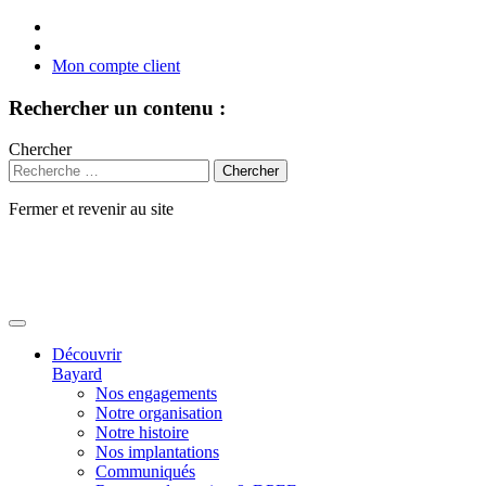
Mon compte client
Rechercher un contenu :
Chercher
Fermer et revenir au site
Aller
au
contenu
Découvrir
Bayard
Nos engagements
Notre organisation
Notre histoire
Nos implantations
Communiqués