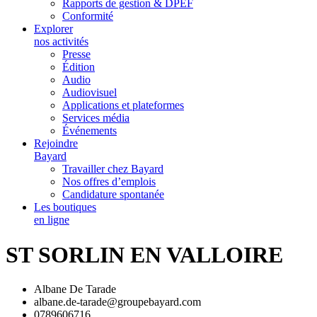
Rapports de gestion & DPEF
Conformité
Explorer
nos activités
Presse
Édition
Audio
Audiovisuel
Applications et plateformes
Services média
Événements
Rejoindre
Bayard
Travailler chez Bayard
Nos offres d’emplois
Candidature spontanée
Les boutiques
en ligne
ST SORLIN EN VALLOIRE
Albane De Tarade
albane.de-tarade@groupebayard.com
0789606716