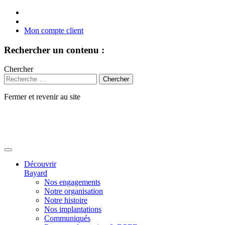
Mon compte client
Rechercher un contenu :
Chercher
Fermer et revenir au site
Aller
au
contenu
Découvrir
Bayard
Nos engagements
Notre organisation
Notre histoire
Nos implantations
Communiqués