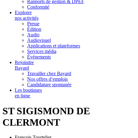
Rapports de gestion & DPEF
Conformité
Explorer
nos activités
Presse
Édition
Audio
Audiovisuel
Applications et plateformes
Services média
Événements
Rejoindre
Bayard
Travailler chez Bayard
Nos offres d’emplois
Candidature spontanée
Les boutiques
en ligne
ST SIGISMOND DE
CLERMONT
François Tourtelier