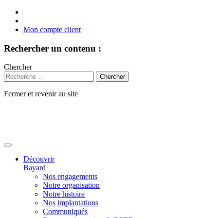
Mon compte client
Rechercher un contenu :
Chercher
Fermer et revenir au site
Aller
au
contenu
Découvrir
Bayard
Nos engagements
Notre organisation
Notre histoire
Nos implantations
Communiqués