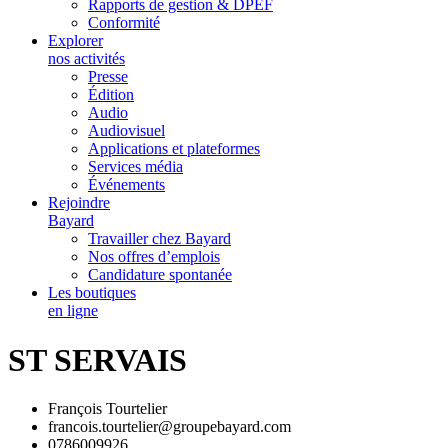
Rapports de gestion & DPEF
Conformité
Explorer
nos activités
Presse
Édition
Audio
Audiovisuel
Applications et plateformes
Services média
Événements
Rejoindre
Bayard
Travailler chez Bayard
Nos offres d’emplois
Candidature spontanée
Les boutiques
en ligne
ST SERVAIS
François Tourtelier
francois.tourtelier@groupebayard.com
0786009926