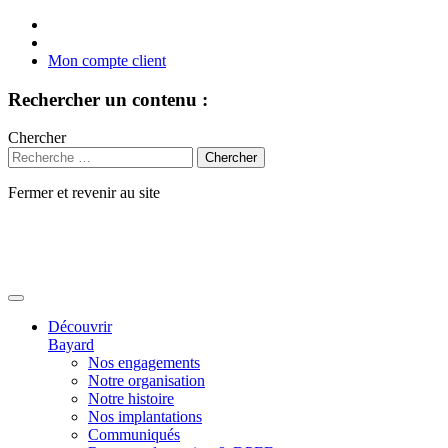
Mon compte client
Rechercher un contenu :
Chercher
Fermer et revenir au site
Aller
au
contenu
Découvrir
Bayard
Nos engagements
Notre organisation
Notre histoire
Nos implantations
Communiqués