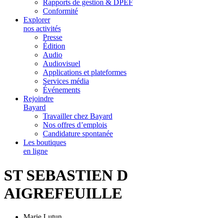
Rapports de gestion & DPEF
Conformité
Explorer
nos activités
Presse
Édition
Audio
Audiovisuel
Applications et plateformes
Services média
Événements
Rejoindre
Bayard
Travailler chez Bayard
Nos offres d’emplois
Candidature spontanée
Les boutiques
en ligne
ST SEBASTIEN D
AIGREFEUILLE
Marie Lutun