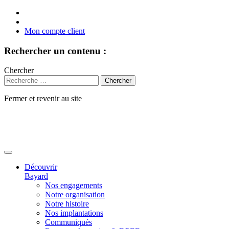
Mon compte client
Rechercher un contenu :
Chercher
Fermer et revenir au site
Aller
au
contenu
Découvrir
Bayard
Nos engagements
Notre organisation
Notre histoire
Nos implantations
Communiqués