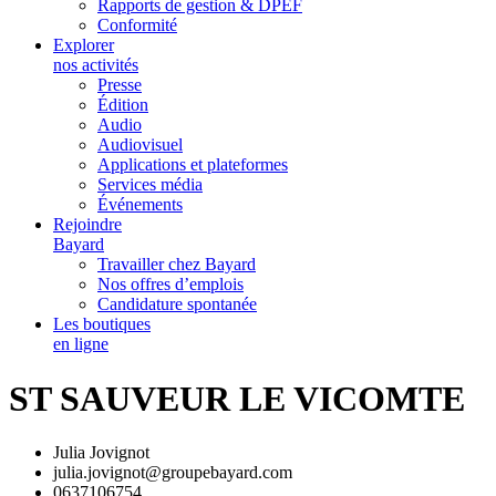
Rapports de gestion & DPEF
Conformité
Explorer
nos activités
Presse
Édition
Audio
Audiovisuel
Applications et plateformes
Services média
Événements
Rejoindre
Bayard
Travailler chez Bayard
Nos offres d’emplois
Candidature spontanée
Les boutiques
en ligne
ST SAUVEUR LE VICOMTE
Julia Jovignot
julia.jovignot@groupebayard.com
0637106754